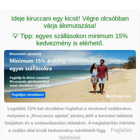
Ideje kiruccani egy kicsit! Végre olcsóbban
várja álomutazása!
💡 Tipp: egyes szállásokon minimum 15%
kedvezmény is elérhető.
Legalább 15%-kal olcsóbban foglalhat a résztvevő szállásokon,
melyeket a „Kiruccanós ajánlat” jelvény jelöl a keresési találatok
listájában és a szobaválasztási oldalakon. A megtakarítás mértéke
Foglalási
a szállás által kínált kedvezmény mértékétől függ.
feltételek