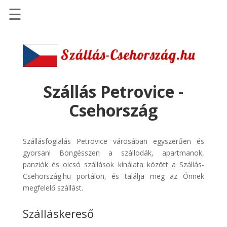
☰
Főoldal
Szállások
-
Szállásinfo.eu
Szállás Petrovice -
Repülőjegy
Csehország
pénzvisszatérítéssel
Autóbérlés
Szállásfoglalás Petrovice városában egyszerűen és
-
gyorsan! Böngésszen a szállodák, apartmanok,
Discover
panziók és olcsó szállások kínálata között a Szállás-
Cars
Csehország.hu portálon, és találja meg az Önnek
Transzfer
megfelelő szállást.
-
Szálláskereső
Kiwi
Taxi