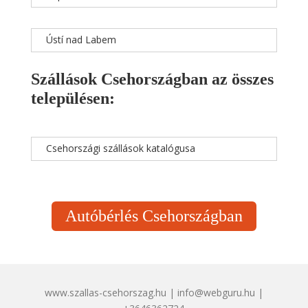
Ústí nad Labem
Szállások Csehországban az összes
településen:
Csehországi szállások katalógusa
Autóbérlés Csehországban
www.szallas-csehorszag.hu | info@webguru.hu |