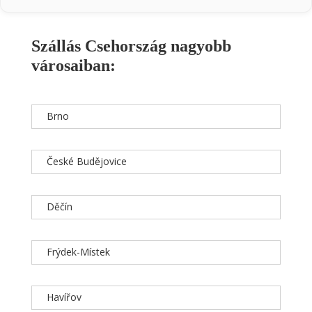
Szállás Csehország nagyobb
városaiban:
Brno
České Budějovice
Děčín
Frýdek-Místek
Havířov