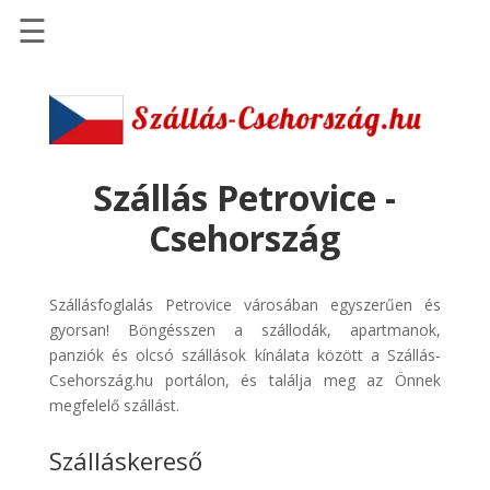
☰
Főoldal
Szállások
-
Szállásinfo.eu
Szállás Petrovice -
Repülőjegy
Csehország
pénzvisszatérítéssel
Autóbérlés
Szállásfoglalás Petrovice városában egyszerűen és
-
gyorsan! Böngésszen a szállodák, apartmanok,
Discover
panziók és olcsó szállások kínálata között a Szállás-
Cars
Csehország.hu portálon, és találja meg az Önnek
Transzfer
megfelelő szállást.
-
Szálláskereső
Kiwi
Taxi