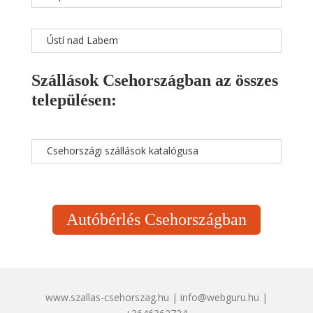
Ústí nad Labem
Szállások Csehországban az összes
településen:
Csehországi szállások katalógusa
Autóbérlés Csehországban
www.szallas-csehorszag.hu | info@webguru.hu |