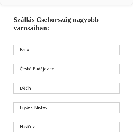
Szállás Csehország nagyobb
városaiban:
Brno
České Budějovice
Děčín
Frýdek-Místek
Havířov