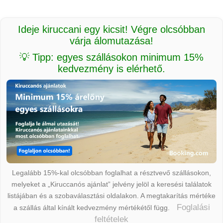
Ideje kiruccani egy kicsit! Végre olcsóbban
várja álomutazása!
💡 Tipp: egyes szállásokon minimum 15%
kedvezmény is elérhető.
Legalább 15%-kal olcsóbban foglalhat a résztvevő szállásokon,
melyeket a „Kiruccanós ajánlat” jelvény jelöl a keresési találatok
listájában és a szobaválasztási oldalakon. A megtakarítás mértéke
Foglalási
a szállás által kínált kedvezmény mértékétől függ.
feltételek