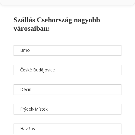
Szállás Csehország nagyobb
városaiban:
Brno
České Budějovice
Děčín
Frýdek-Místek
Havířov