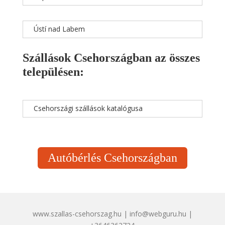
Ústí nad Labem
Szállások Csehországban az összes
településen:
Csehországi szállások katalógusa
Autóbérlés Csehországban
www.szallas-csehorszag.hu | info@webguru.hu |