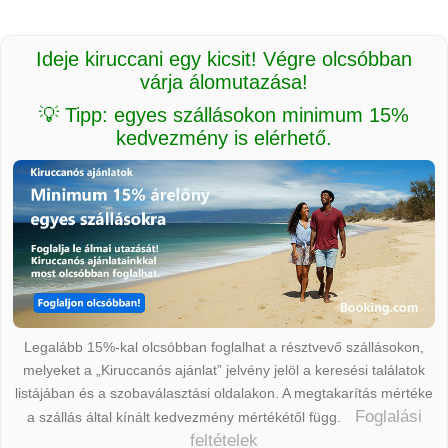
Ideje kiruccani egy kicsit! Végre olcsóbban
várja álomutazása!
💡 Tipp: egyes szállásokon minimum 15%
kedvezmény is elérhető.
Legalább 15%-kal olcsóbban foglalhat a résztvevő szállásokon,
melyeket a „Kiruccanós ajánlat” jelvény jelöl a keresési találatok
listájában és a szobaválasztási oldalakon. A megtakarítás mértéke
Foglalási
a szállás által kínált kedvezmény mértékétől függ.
feltételek