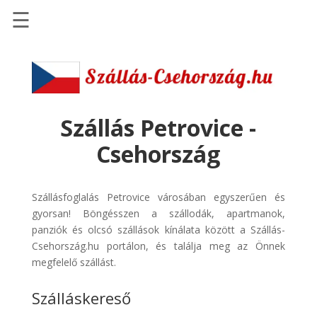
☰
Főoldal
Szállások
-
Szállásinfo.eu
Szállás Petrovice -
Repülőjegy
Csehország
pénzvisszatérítéssel
Autóbérlés
Szállásfoglalás Petrovice városában egyszerűen és
-
gyorsan! Böngésszen a szállodák, apartmanok,
Discover
panziók és olcsó szállások kínálata között a Szállás-
Cars
Csehország.hu portálon, és találja meg az Önnek
Transzfer
megfelelő szállást.
-
Szálláskereső
Kiwi
Taxi