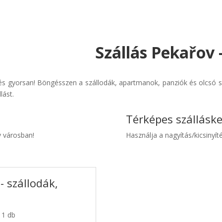
Szállás Pekařov 
s gyorsan! Böngésszen a szállodák, apartmanok, panziók és olcsó sz
lást.
Térképes szállásk
v városban!
Használja a nagyítás/kicsinyíté
- szállodák,
 1 db