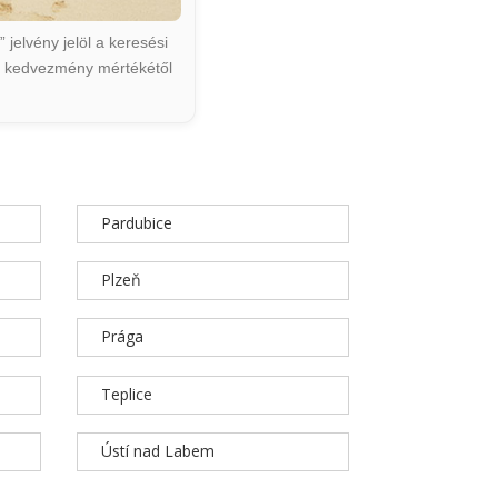
jelvény jelöl a keresési
ált kedvezmény mértékétől
Pardubice
Plzeň
Prága
Teplice
Ústí nad Labem