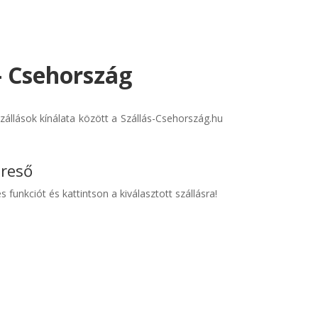
- Csehország
állások kínálata között a Szállás-Csehország.hu
ereső
s funkciót és kattintson a kiválasztott szállásra!