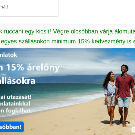
mát!
 kiruccani egy kicsit! Végre olcsóbban várja álomut
: egyes szállásokon minimum 15% kedvezmény is e