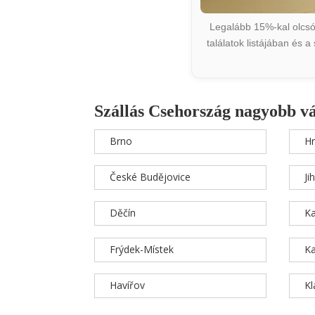
Legalább 15%-kal olcsób
találatok listájában és 
Szállás Csehország nagyobb v
Brno
Hr
České Budějovice
Ji
Děčín
Ka
Frýdek-Místek
Ka
Havířov
K