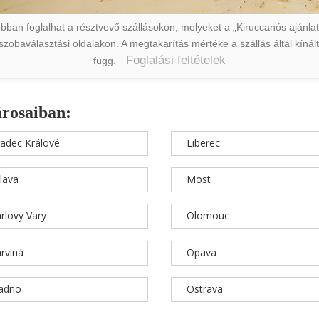
ban foglalhat a résztvevő szállásokon, melyeket a „Kiruccanós ajánlat” 
a szobaválasztási oldalakon. A megtakarítás mértéke a szállás által kín
Foglalási feltételek
függ.
árosaiban:
adec Králové
Liberec
hlava
Most
rlovy Vary
Olomouc
rviná
Opava
ladno
Ostrava