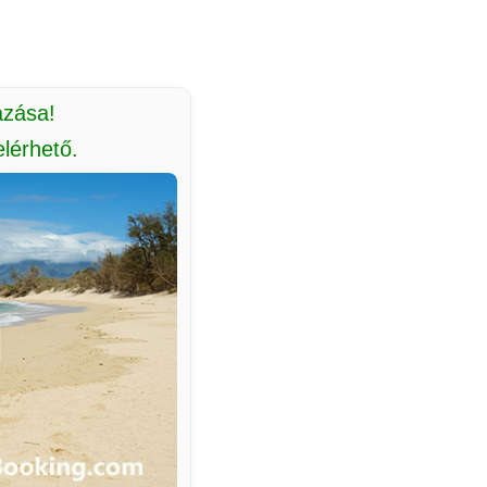
azása!
lérhető.