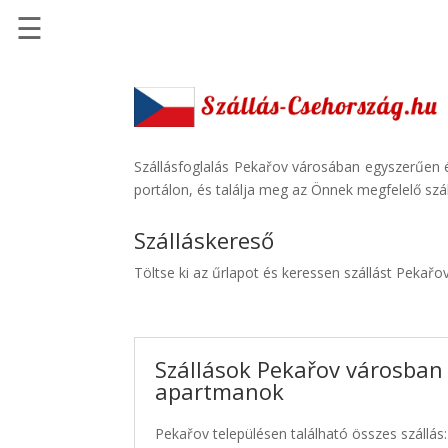
☰
Főoldal
Szállások
-
Szállásinfo.eu
Szállásfoglalás Pekařov városában egyszerűen é
portálon, és találja meg az Önnek megfelelő szál
Repülőjegy
pénzvisszatérítéssel
Szálláskereső
Autóbérlés
Töltse ki az űrlapot és keressen szállást Pekařo
-
Discover
Cars
Szállások Pekařov városban 
Transzfer
apartmanok
-
Kiwi
Pekařov településen található összes szállás:
Taxi