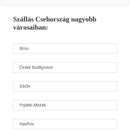
Szállás Csehország nagyobb
városaiban:
Brno
České Budějovice
Děčín
Frýdek-Místek
Havířov