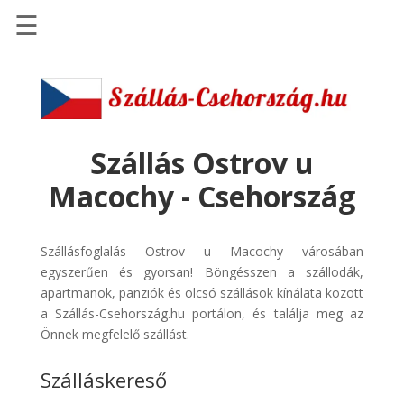
☰
Főoldal
Szállások
-
Szállásinfo.eu
Szállás Ostrov u
Repülőjegy
Macochy - Csehország
pénzvisszatérítéssel
Autóbérlés
Szállásfoglalás Ostrov u Macochy városában
-
egyszerűen és gyorsan! Böngésszen a szállodák,
Discover
apartmanok, panziók és olcsó szállások kínálata között
Cars
a Szállás-Csehország.hu portálon, és találja meg az
Transzfer
Önnek megfelelő szállást.
-
Szálláskereső
Kiwi
Taxi