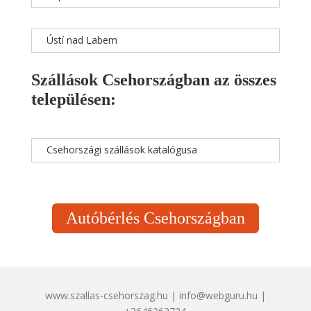
Ústí nad Labem
Szállások Csehországban az összes
településen:
Csehországi szállások katalógusa
Autóbérlés Csehországban
www.szallas-csehorszag.hu | info@webguru.hu |