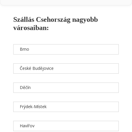
Szállás Csehország nagyobb
városaiban:
Brno
České Budějovice
Děčín
Frýdek-Místek
Havířov