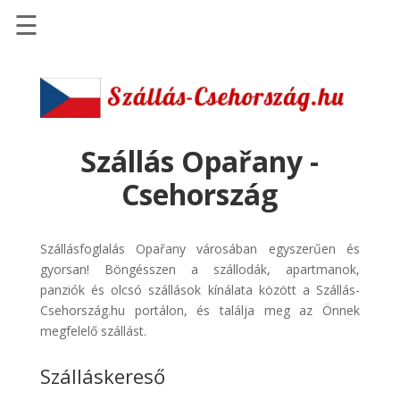
☰
Főoldal
Szállások
-
Szállásinfo.eu
Szállás Opařany -
Repülőjegy
Csehország
pénzvisszatérítéssel
Autóbérlés
Szállásfoglalás Opařany városában egyszerűen és
-
gyorsan! Böngésszen a szállodák, apartmanok,
Discover
panziók és olcsó szállások kínálata között a Szállás-
Cars
Csehország.hu portálon, és találja meg az Önnek
Transzfer
megfelelő szállást.
-
Szálláskereső
Kiwi
Taxi