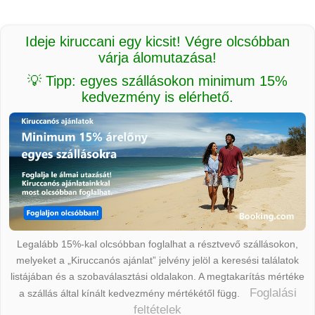
Ideje kiruccani egy kicsit! Végre olcsóbban
várja álomutazása!
💡 Tipp: egyes szállásokon minimum 15%
kedvezmény is elérhető.
Legalább 15%-kal olcsóbban foglalhat a résztvevő szállásokon,
melyeket a „Kiruccanós ajánlat” jelvény jelöl a keresési találatok
listájában és a szobaválasztási oldalakon. A megtakarítás mértéke
Foglalási
a szállás által kínált kedvezmény mértékétől függ.
feltételek