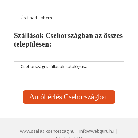
Ústí nad Labem
Szállások Csehországban az összes
településen:
Csehországi szállások katalógusa
Autóbérlés Csehországban
www.szallas-csehorszag.hu | info@webguru.hu |