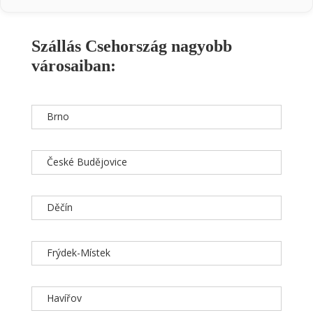
Szállás Csehország nagyobb
városaiban:
Brno
České Budějovice
Děčín
Frýdek-Místek
Havířov