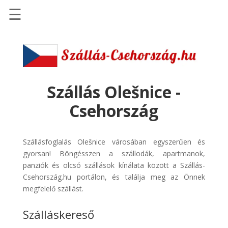
☰
Főoldal
Szállások
-
Szállásinfo.eu
Szállás Olešnice -
Repülőjegy
Csehország
pénzvisszatérítéssel
Autóbérlés
Szállásfoglalás Olešnice városában egyszerűen és
-
gyorsan! Böngésszen a szállodák, apartmanok,
Discover
panziók és olcsó szállások kínálata között a Szállás-
Cars
Csehország.hu portálon, és találja meg az Önnek
Transzfer
megfelelő szállást.
-
Szálláskereső
Kiwi
Taxi