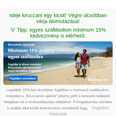
Ideje kiruccani egy kicsit! Végre olcsóbban
várja álomutazása!
💡 Tipp: egyes szállásokon minimum 15%
kedvezmény is elérhető.
Legalább 15%-kal olcsóbban foglalhat a résztvevő szállásokon,
melyeket a „Kiruccanós ajánlat” jelvény jelöl a keresési találatok
listájában és a szobaválasztási oldalakon. A megtakarítás mértéke
Foglalási
a szállás által kínált kedvezmény mértékétől függ.
feltételek