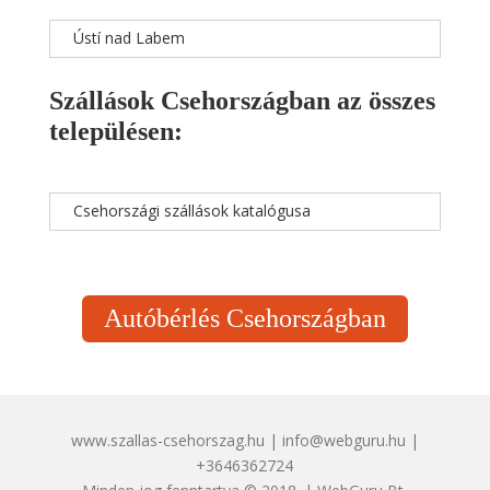
Ústí nad Labem
Szállások Csehországban az összes
településen:
Csehországi szállások katalógusa
Autóbérlés Csehországban
www.szallas-csehorszag.hu | info@webguru.hu |
+3646362724