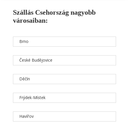
Szállás Csehország nagyobb
városaiban:
Brno
České Budějovice
Děčín
Frýdek-Místek
Havířov