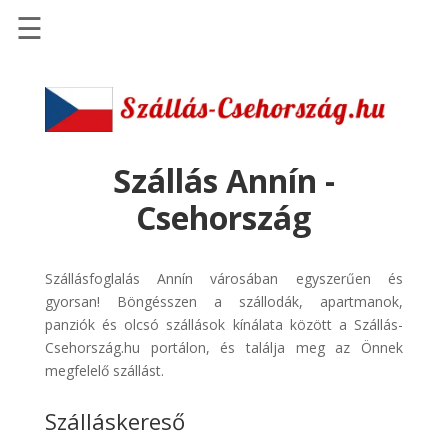
☰
Főoldal
Szállások
-
Szállásinfo.eu
Szállás Annín -
Repülőjegy
Csehország
pénzvisszatérítéssel
Autóbérlés
Szállásfoglalás Annín városában egyszerűen és
-
gyorsan! Böngésszen a szállodák, apartmanok,
Discover
panziók és olcsó szállások kínálata között a Szállás-
Cars
Csehország.hu portálon, és találja meg az Önnek
Transzfer
megfelelő szállást.
-
Szálláskereső
Kiwi
Taxi