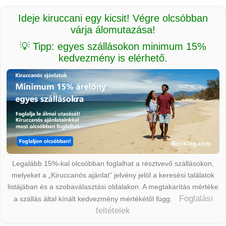
Ideje kiruccani egy kicsit! Végre olcsóbban
várja álomutazása!
💡 Tipp: egyes szállásokon minimum 15%
kedvezmény is elérhető.
Legalább 15%-kal olcsóbban foglalhat a résztvevő szállásokon,
melyeket a „Kiruccanós ajánlat” jelvény jelöl a keresési találatok
listájában és a szobaválasztási oldalakon. A megtakarítás mértéke
Foglalási
a szállás által kínált kedvezmény mértékétől függ.
feltételek