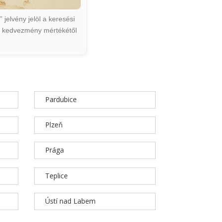
jelvény jelöl a keresési
ált kedvezmény mértékétől
Pardubice
Plzeň
Prága
Teplice
Ústí nad Labem