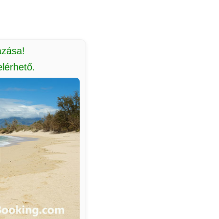
azása!
lérhető.