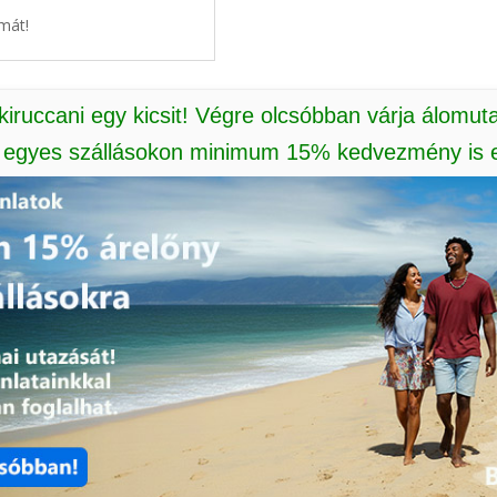
mát!
 kiruccani egy kicsit! Végre olcsóbban várja álomut
: egyes szállásokon minimum 15% kedvezmény is e