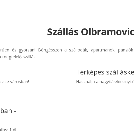
Szállás Olbramovic
erűen és gyorsan! Böngésszen a szállodák, apartmanok, panziók é
 megfelelő szállást.
Térképes szállásk
ovice városban!
Használja a nagyítás/kicsinyíté
sban -
llás: 1 db