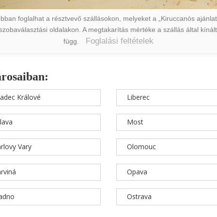
ban foglalhat a résztvevő szállásokon, melyeket a „Kiruccanós ajánlat” 
a szobaválasztási oldalakon. A megtakarítás mértéke a szállás által kín
Foglalási feltételek
függ.
árosaiban:
adec Králové
Liberec
hlava
Most
rlovy Vary
Olomouc
rviná
Opava
ladno
Ostrava