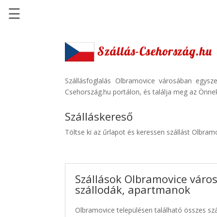
☰
Főoldal
Szállások
-
Szállásinfo.eu
Szállásfoglalás Olbramovice városában egysz
Csehország.hu portálon, és találja meg az Önnek
Repülőjegy
pénzvisszatérítéssel
Szálláskereső
Autóbérlés
Töltse ki az űrlapot és keressen szállást Olbram
-
Discover
Cars
Szállások Olbramovice váro
Transzfer
szállodák, apartmanok
-
Kiwi
Olbramovice településen található összes szá
Taxi