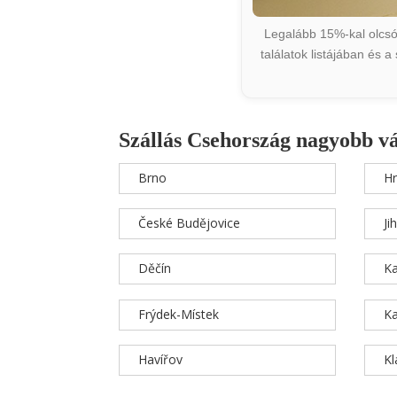
Legalább 15%-kal olcsób
találatok listájában és 
Szállás Csehország nagyobb v
Brno
Hr
České Budějovice
Ji
Děčín
Ka
Frýdek-Místek
Ka
Havířov
K