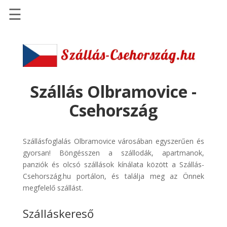
☰
Főoldal
Szállások
-
Szállásinfo.eu
Szállás Olbramovice -
Repülőjegy
Csehország
pénzvisszatérítéssel
Autóbérlés
Szállásfoglalás Olbramovice városában egyszerűen és
-
gyorsan! Böngésszen a szállodák, apartmanok,
Discover
panziók és olcsó szállások kínálata között a Szállás-
Cars
Csehország.hu portálon, és találja meg az Önnek
Transzfer
megfelelő szállást.
-
Szálláskereső
Kiwi
Taxi