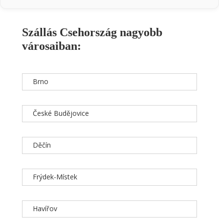
Szállás Csehország nagyobb
városaiban:
Brno
České Budějovice
Děčín
Frýdek-Místek
Havířov