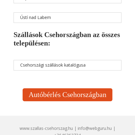
Ústí nad Labem
Szállások Csehországban az összes
településen:
Csehországi szállások katalógusa
Autóbérlés Csehországban
www.szallas-csehorszag.hu | info@webguru.hu |