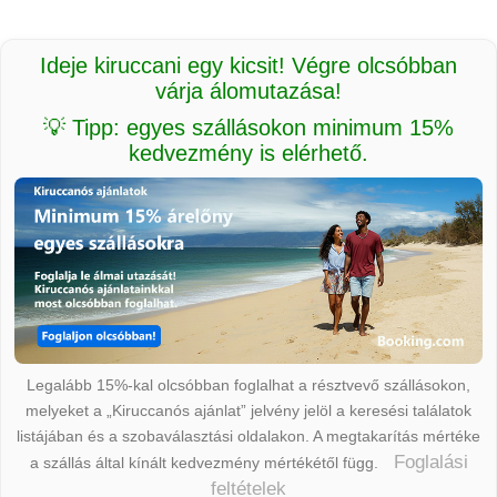
Ideje kiruccani egy kicsit! Végre olcsóbban
várja álomutazása!
💡 Tipp: egyes szállásokon minimum 15%
kedvezmény is elérhető.
Legalább 15%-kal olcsóbban foglalhat a résztvevő szállásokon,
melyeket a „Kiruccanós ajánlat” jelvény jelöl a keresési találatok
listájában és a szobaválasztási oldalakon. A megtakarítás mértéke
Foglalási
a szállás által kínált kedvezmény mértékétől függ.
feltételek