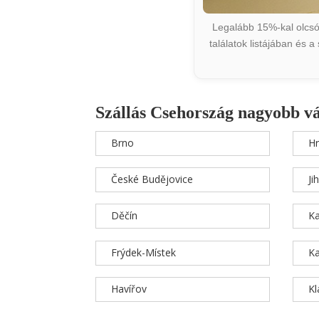
Legalább 15%-kal olcsób
találatok listájában és 
Szállás Csehország nagyobb v
Brno
Hr
České Budějovice
Ji
Děčín
Ka
Frýdek-Místek
Ka
Havířov
K