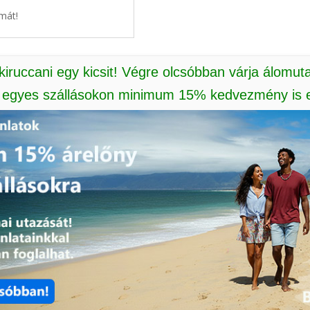
mát!
 kiruccani egy kicsit! Végre olcsóbban várja álomut
: egyes szállásokon minimum 15% kedvezmény is e