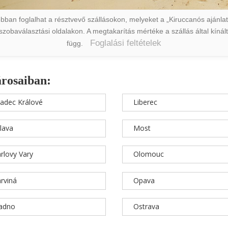
ban foglalhat a résztvevő szállásokon, melyeket a „Kiruccanós ajánlat” 
a szobaválasztási oldalakon. A megtakarítás mértéke a szállás által kín
Foglalási feltételek
függ.
árosaiban:
adec Králové
Liberec
hlava
Most
rlovy Vary
Olomouc
rviná
Opava
ladno
Ostrava