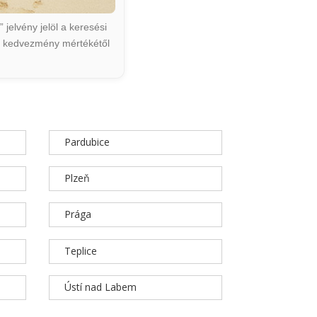
jelvény jelöl a keresési
ált kedvezmény mértékétől
Pardubice
Plzeň
Prága
Teplice
Ústí nad Labem