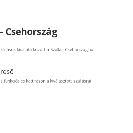
- Csehország
állások kínálata között a Szállás-Csehország.hu
ereső
s funkciót és kattintson a kiválasztott szállásra!