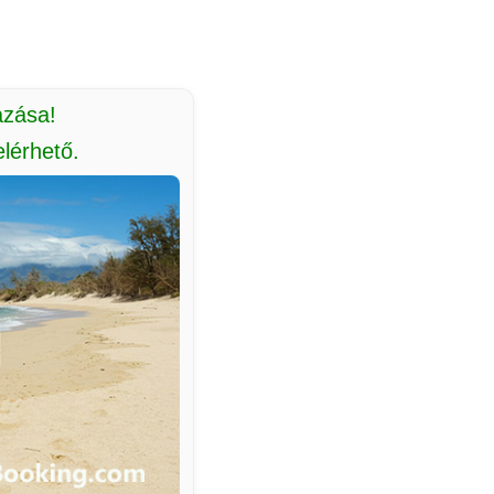
azása!
lérhető.