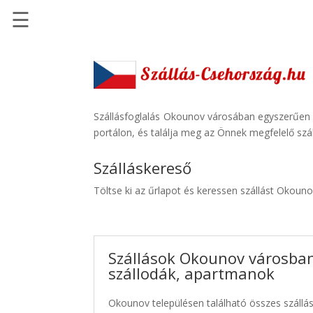
☰
Főoldal
Szállások
-
Szállásinfo.eu
Szállásfoglalás Okounov városában egyszerűen é
portálon, és találja meg az Önnek megfelelő szál
Repülőjegy
pénzvisszatérítéssel
Szálláskereső
Autóbérlés
Töltse ki az űrlapot és keressen szállást Okoun
-
Discover
Cars
Szállások Okounov városban
Transzfer
szállodák, apartmanok
-
Kiwi
Okounov településen található összes szállás
Taxi