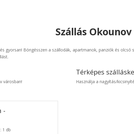
Szállás Okounov 
s gyorsan! Böngésszen a szállodák, apartmanok, panziók és olcsó sz
lást.
Térképes szállásk
ov városban!
Használja a nagyítás/kicsinyíté
 -
: 1 db