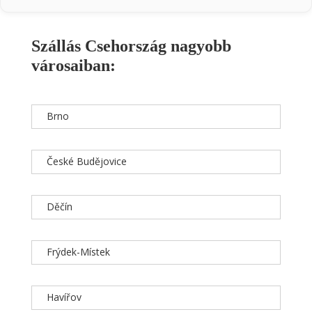
Szállás Csehország nagyobb
városaiban:
Brno
České Budějovice
Děčín
Frýdek-Místek
Havířov