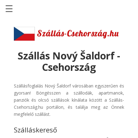
☰
Főoldal
Szállások
-
Szállásinfo.eu
Szállás Nový Šaldorf -
Repülőjegy
Csehország
pénzvisszatérítéssel
Autóbérlés
Szállásfoglalás Nový Šaldorf városában egyszerűen és
-
gyorsan! Böngésszen a szállodák, apartmanok,
Discover
panziók és olcsó szállások kínálata között a Szállás-
Cars
Csehország.hu portálon, és találja meg az Önnek
Transzfer
megfelelő szállást.
-
Szálláskereső
Kiwi
Taxi