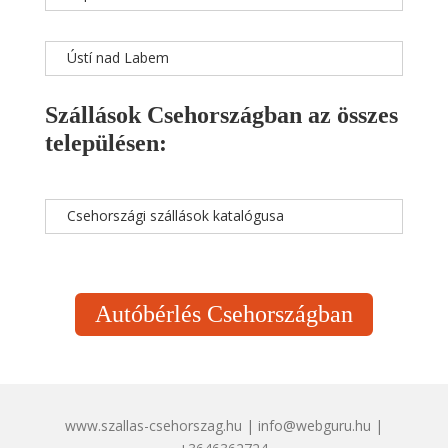
Ústí nad Labem
Szállások Csehországban az összes
településen:
Csehországi szállások katalógusa
Autóbérlés Csehországban
www.szallas-csehorszag.hu | info@webguru.hu |