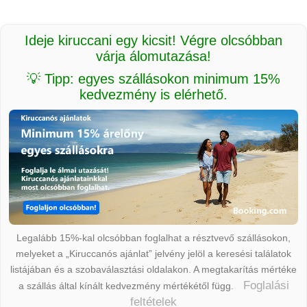
Ideje kiruccani egy kicsit! Végre olcsóbban
várja álomutazása!
💡 Tipp: egyes szállásokon minimum 15%
kedvezmény is elérhető.
Legalább 15%-kal olcsóbban foglalhat a résztvevő szállásokon,
melyeket a „Kiruccanós ajánlat” jelvény jelöl a keresési találatok
listájában és a szobaválasztási oldalakon. A megtakarítás mértéke
Foglalási
a szállás által kínált kedvezmény mértékétől függ.
feltételek