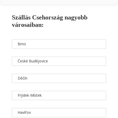
Szállás Csehország nagyobb
városaiban:
Brno
České Budějovice
Děčín
Frýdek-Místek
Havířov