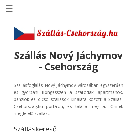
☰
Főoldal
Szállások
-
Szállásinfo.eu
Szállás Nový Jáchymov
Repülőjegy
- Csehország
pénzvisszatérítéssel
Autóbérlés
Szállásfoglalás Nový Jáchymov városában egyszerűen
-
és gyorsan! Böngésszen a szállodák, apartmanok,
Discover
panziók és olcsó szállások kínálata között a Szállás-
Cars
Csehország.hu portálon, és találja meg az Önnek
Transzfer
megfelelő szállást.
-
Szálláskereső
Kiwi
Taxi