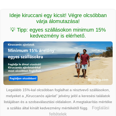
Ideje kiruccani egy kicsit! Végre olcsóbban
várja álomutazása!
💡 Tipp: egyes szállásokon minimum 15%
kedvezmény is elérhető.
Legalább 15%-kal olcsóbban foglalhat a résztvevő szállásokon,
melyeket a „Kiruccanós ajánlat” jelvény jelöl a keresési találatok
listájában és a szobaválasztási oldalakon. A megtakarítás mértéke
Foglalási
a szállás által kínált kedvezmény mértékétől függ.
feltételek