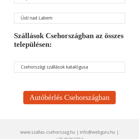
Ústí nad Labem
Szállások Csehországban az összes
településen:
Csehországi szállások katalógusa
Autóbérlés Csehországban
www.szallas-csehorszag.hu | info@webguru.hu |