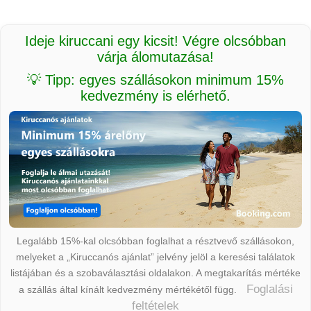
Ideje kiruccani egy kicsit! Végre olcsóbban
várja álomutazása!
💡 Tipp: egyes szállásokon minimum 15%
kedvezmény is elérhető.
Legalább 15%-kal olcsóbban foglalhat a résztvevő szállásokon,
melyeket a „Kiruccanós ajánlat” jelvény jelöl a keresési találatok
listájában és a szobaválasztási oldalakon. A megtakarítás mértéke
Foglalási
a szállás által kínált kedvezmény mértékétől függ.
feltételek