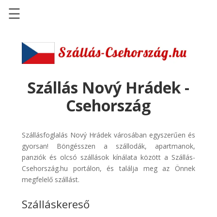
☰
Főoldal
Szállások
-
Szállásinfo.eu
Szállás Nový Hrádek -
Repülőjegy
Csehország
pénzvisszatérítéssel
Autóbérlés
Szállásfoglalás Nový Hrádek városában egyszerűen és
-
gyorsan! Böngésszen a szállodák, apartmanok,
Discover
panziók és olcsó szállások kínálata között a Szállás-
Cars
Csehország.hu portálon, és találja meg az Önnek
Transzfer
megfelelő szállást.
-
Szálláskereső
Kiwi
Taxi