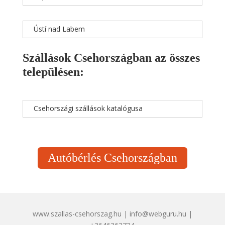
Ústí nad Labem
Szállások Csehországban az összes
településen:
Csehországi szállások katalógusa
Autóbérlés Csehországban
www.szallas-csehorszag.hu | info@webguru.hu |