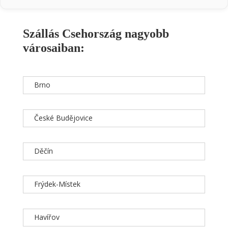
Szállás Csehország nagyobb
városaiban:
Brno
České Budějovice
Děčín
Frýdek-Místek
Havířov