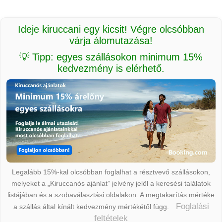
Ideje kiruccani egy kicsit! Végre olcsóbban
várja álomutazása!
💡 Tipp: egyes szállásokon minimum 15%
kedvezmény is elérhető.
Legalább 15%-kal olcsóbban foglalhat a résztvevő szállásokon,
melyeket a „Kiruccanós ajánlat” jelvény jelöl a keresési találatok
listájában és a szobaválasztási oldalakon. A megtakarítás mértéke
Foglalási
a szállás által kínált kedvezmény mértékétől függ.
feltételek