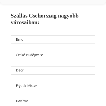
Szállás Csehország nagyobb
városaiban:
Brno
České Budějovice
Děčín
Frýdek-Místek
Havířov