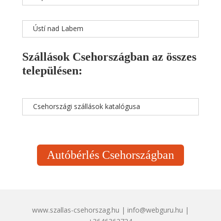
Ústí nad Labem
Szállások Csehországban az összes
településen:
Csehországi szállások katalógusa
Autóbérlés Csehországban
www.szallas-csehorszag.hu | info@webguru.hu |