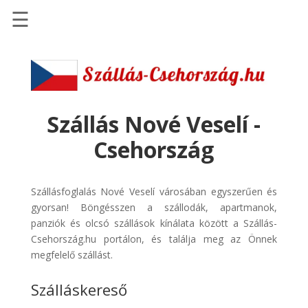
☰
Főoldal
Szállások
-
Szállásinfo.eu
Szállás Nové Veselí -
Repülőjegy
Csehország
pénzvisszatérítéssel
Autóbérlés
Szállásfoglalás Nové Veselí városában egyszerűen és
-
gyorsan! Böngésszen a szállodák, apartmanok,
Discover
panziók és olcsó szállások kínálata között a Szállás-
Cars
Csehország.hu portálon, és találja meg az Önnek
Transzfer
megfelelő szállást.
-
Szálláskereső
Kiwi
Taxi