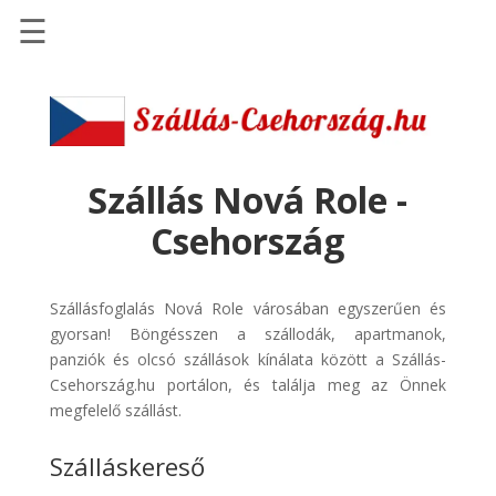
☰
Főoldal
Szállások
-
Szállásinfo.eu
Szállás Nová Role -
Repülőjegy
Csehország
pénzvisszatérítéssel
Autóbérlés
Szállásfoglalás Nová Role városában egyszerűen és
-
gyorsan! Böngésszen a szállodák, apartmanok,
Discover
panziók és olcsó szállások kínálata között a Szállás-
Cars
Csehország.hu portálon, és találja meg az Önnek
Transzfer
megfelelő szállást.
-
Szálláskereső
Kiwi
Taxi