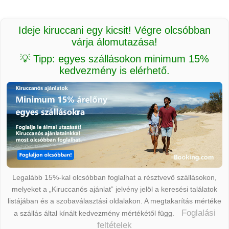
Ideje kiruccani egy kicsit! Végre olcsóbban
várja álomutazása!
💡 Tipp: egyes szállásokon minimum 15%
kedvezmény is elérhető.
Legalább 15%-kal olcsóbban foglalhat a résztvevő szállásokon,
melyeket a „Kiruccanós ajánlat” jelvény jelöl a keresési találatok
listájában és a szobaválasztási oldalakon. A megtakarítás mértéke
Foglalási
a szállás által kínált kedvezmény mértékétől függ.
feltételek