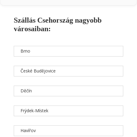
Szállás Csehország nagyobb
városaiban:
Brno
České Budějovice
Děčín
Frýdek-Místek
Havířov