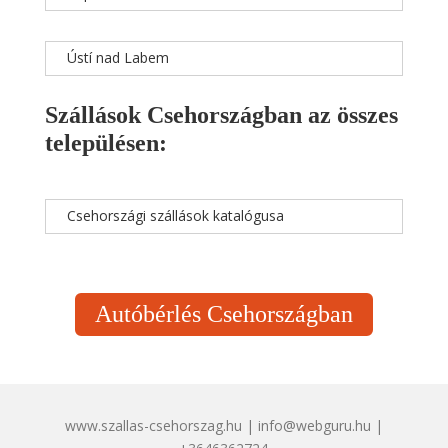
Ústí nad Labem
Szállások Csehországban az összes
településen:
Csehországi szállások katalógusa
Autóbérlés Csehországban
www.szallas-csehorszag.hu | info@webguru.hu |