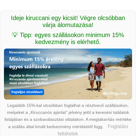
Ideje kiruccani egy kicsit! Végre olcsóbban
várja álomutazása!
💡 Tipp: egyes szállásokon minimum 15%
kedvezmény is elérhető.
Legalább 15%-kal olcsóbban foglalhat a résztvevő szállásokon,
melyeket a „Kiruccanós ajánlat” jelvény jelöl a keresési találatok
listájában és a szobaválasztási oldalakon. A megtakarítás mértéke
Foglalási
a szállás által kínált kedvezmény mértékétől függ.
feltételek