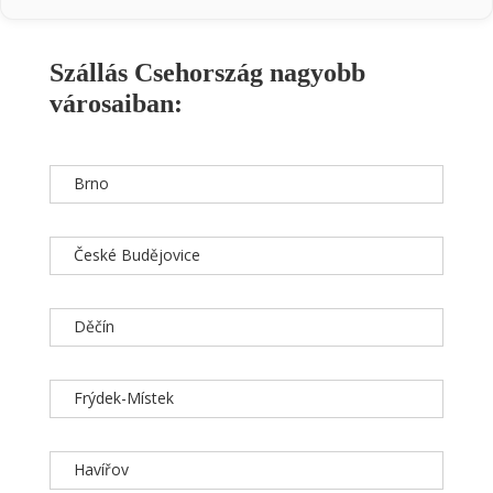
Szállás Csehország nagyobb
városaiban:
Brno
České Budějovice
Děčín
Frýdek-Místek
Havířov