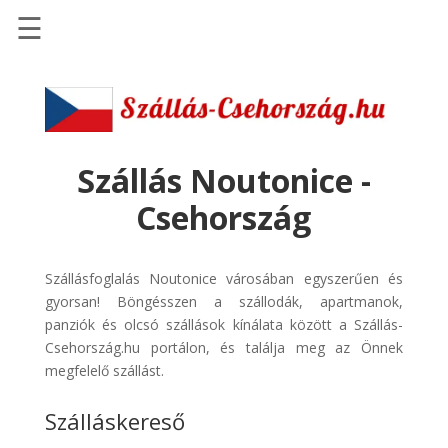
☰
Főoldal
Szállások
-
Szállásinfo.eu
Szállás Noutonice -
Repülőjegy
Csehország
pénzvisszatérítéssel
Autóbérlés
Szállásfoglalás Noutonice városában egyszerűen és
-
gyorsan! Böngésszen a szállodák, apartmanok,
Discover
panziók és olcsó szállások kínálata között a Szállás-
Cars
Csehország.hu portálon, és találja meg az Önnek
Transzfer
megfelelő szállást.
-
Szálláskereső
Kiwi
Taxi