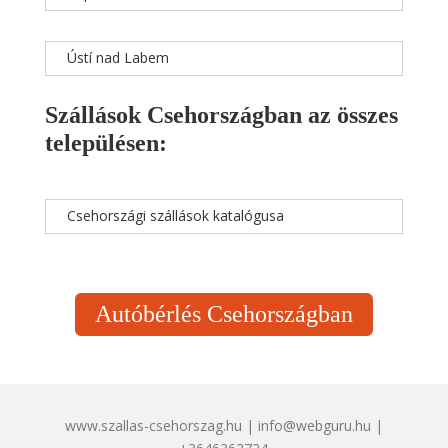
Ústí nad Labem
Szállások Csehországban az összes
településen:
Csehországi szállások katalógusa
Autóbérlés Csehországban
www.szallas-csehorszag.hu | info@webguru.hu |