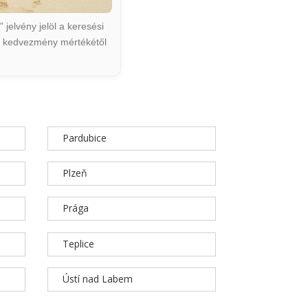
jelvény jelöl a keresési
ált kedvezmény mértékétől
Pardubice
Plzeň
Prága
Teplice
Ústí nad Labem