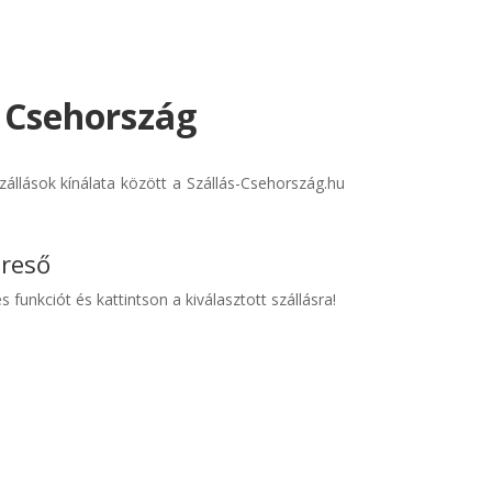
- Csehország
állások kínálata között a Szállás-Csehország.hu
ereső
s funkciót és kattintson a kiválasztott szállásra!