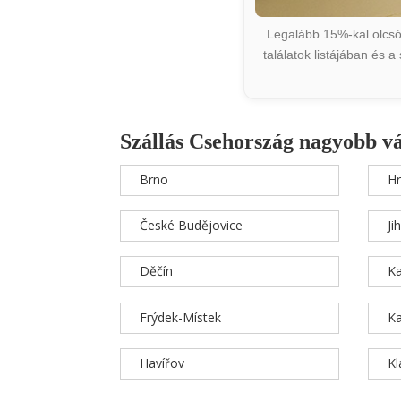
Legalább 15%-kal olcsób
találatok listájában és 
Szállás Csehország nagyobb v
Brno
Hr
České Budějovice
Ji
Děčín
Ka
Frýdek-Místek
Ka
Havířov
K