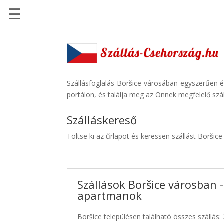
☰
Főoldal
Szállások
-
Szállásinfo.eu
Szállásfoglalás Boršice városában egyszerűen é
portálon, és találja meg az Önnek megfelelő szál
Repülőjegy
pénzvisszatérítéssel
Szálláskereső
Autóbérlés
Töltse ki az űrlapot és keressen szállást Boršic
-
Discover
Cars
Szállások Boršice városban -
Transzfer
apartmanok
-
Kiwi
Boršice településen található összes szállás:
Taxi