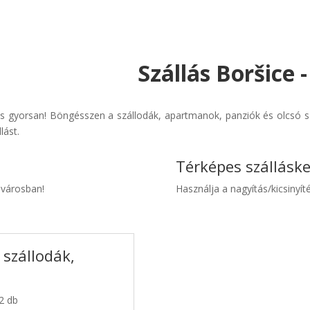
Szállás Boršice 
s gyorsan! Böngésszen a szállodák, apartmanok, panziók és olcsó sz
lást.
Térképes szállásk
e városban!
Használja a nagyítás/kicsinyíté
 szállodák,
 2 db