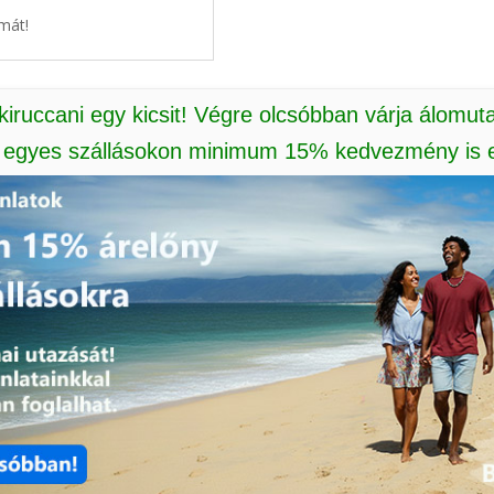
mát!
 kiruccani egy kicsit! Végre olcsóbban várja álomut
: egyes szállásokon minimum 15% kedvezmény is e