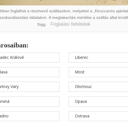
ban foglalhat a résztvevő szállásokon, melyeket a „Kiruccanós ajánlat” 
a szobaválasztási oldalakon. A megtakarítás mértéke a szállás által kín
Foglalási feltételek
függ.
árosaiban:
adec Králové
Liberec
hlava
Most
rlovy Vary
Olomouc
rviná
Opava
ladno
Ostrava