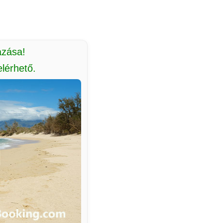
azása!
lérhető.