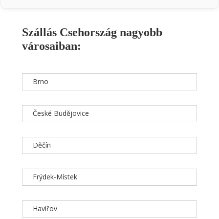
Szállás Csehország nagyobb
városaiban:
Brno
České Budějovice
Děčín
Frýdek-Místek
Havířov