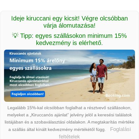
Ideje kiruccani egy kicsit! Végre olcsóbban
várja álomutazása!
💡 Tipp: egyes szállásokon minimum 15%
kedvezmény is elérhető.
Legalább 15%-kal olcsóbban foglalhat a résztvevő szállásokon,
melyeket a „Kiruccanós ajánlat” jelvény jelöl a keresési találatok
listájában és a szobaválasztási oldalakon. A megtakarítás mértéke
Foglalási
a szállás által kínált kedvezmény mértékétől függ.
feltételek