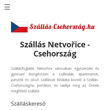
☰
Főoldal
Szállások
-
Szállásinfo.eu
Szállás Netvořice -
Repülőjegy
Csehország
pénzvisszatérítéssel
Autóbérlés
Szállásfoglalás Netvořice városában egyszerűen és
-
gyorsan! Böngésszen a szállodák, apartmanok,
Discover
panziók és olcsó szállások kínálata között a Szállás-
Cars
Csehország.hu portálon, és találja meg az Önnek
Transzfer
megfelelő szállást.
-
Szálláskereső
Kiwi
Taxi