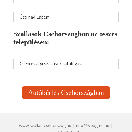
Ústí nad Labem
Szállások Csehországban az összes
településen:
Csehországi szállások katalógusa
Autóbérlés Csehországban
www.szallas-csehorszag.hu | info@webguru.hu |