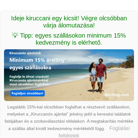
Ideje kiruccani egy kicsit! Végre olcsóbban
várja álomutazása!
💡 Tipp: egyes szállásokon minimum 15%
kedvezmény is elérhető.
Legalább 15%-kal olcsóbban foglalhat a résztvevő szállásokon,
melyeket a „Kiruccanós ajánlat” jelvény jelöl a keresési találatok
listájában és a szobaválasztási oldalakon. A megtakarítás mértéke
Foglalási
a szállás által kínált kedvezmény mértékétől függ.
feltételek