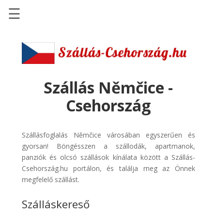
☰
Főoldal
Szállások
-
Szállásinfo.eu
Szállás Němčice -
Repülőjegy
Csehország
pénzvisszatérítéssel
Autóbérlés
Szállásfoglalás Němčice városában egyszerűen és
-
gyorsan! Böngésszen a szállodák, apartmanok,
Discover
panziók és olcsó szállások kínálata között a Szállás-
Cars
Csehország.hu portálon, és találja meg az Önnek
Transzfer
megfelelő szállást.
-
Szálláskereső
Kiwi
Taxi