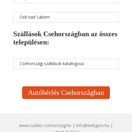
Ústí nad Labem
Szállások Csehországban az összes
településen:
Csehországi szállások katalógusa
Autóbérlés Csehországban
www.szallas-csehorszag.hu | info@webguru.hu |