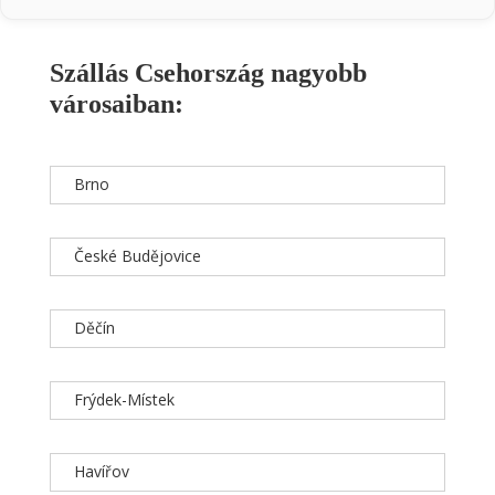
Szállás Csehország nagyobb
városaiban:
Brno
České Budějovice
Děčín
Frýdek-Místek
Havířov