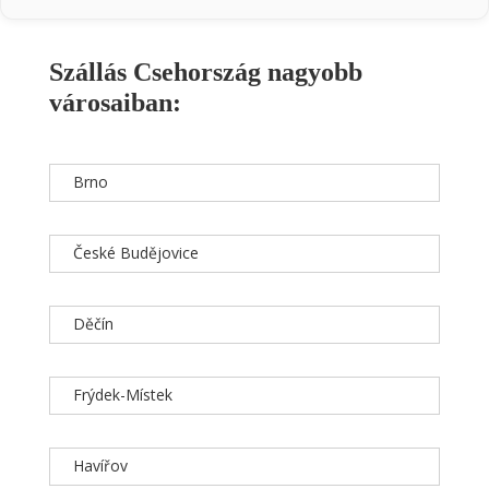
Szállás Csehország nagyobb
városaiban:
Brno
České Budějovice
Děčín
Frýdek-Místek
Havířov