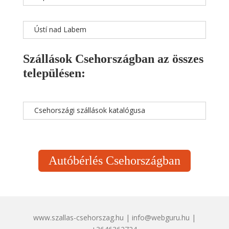
Ústí nad Labem
Szállások Csehországban az összes
településen:
Csehországi szállások katalógusa
Autóbérlés Csehországban
www.szallas-csehorszag.hu | info@webguru.hu |