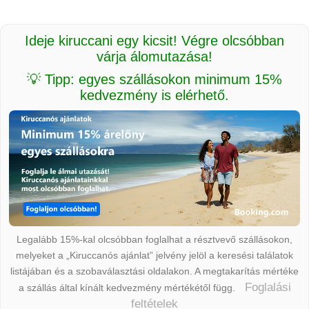
Ideje kiruccani egy kicsit! Végre olcsóbban
várja álomutazása!
💡 Tipp: egyes szállásokon minimum 15%
kedvezmény is elérhető.
Legalább 15%-kal olcsóbban foglalhat a résztvevő szállásokon,
melyeket a „Kiruccanós ajánlat” jelvény jelöl a keresési találatok
listájában és a szobaválasztási oldalakon. A megtakarítás mértéke
Foglalási
a szállás által kínált kedvezmény mértékétől függ.
feltételek