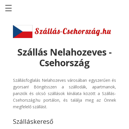
☰
Főoldal
Szállások
-
Szállásinfo.eu
Szállás Nelahozeves -
Repülőjegy
Csehország
pénzvisszatérítéssel
Autóbérlés
Szállásfoglalás Nelahozeves városában egyszerűen és
-
gyorsan! Böngésszen a szállodák, apartmanok,
Discover
panziók és olcsó szállások kínálata között a Szállás-
Cars
Csehország.hu portálon, és találja meg az Önnek
Transzfer
megfelelő szállást.
-
Szálláskereső
Kiwi
Taxi