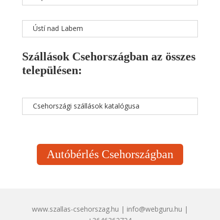
Ústí nad Labem
Szállások Csehországban az összes
településen:
Csehországi szállások katalógusa
Autóbérlés Csehországban
www.szallas-csehorszag.hu | info@webguru.hu |