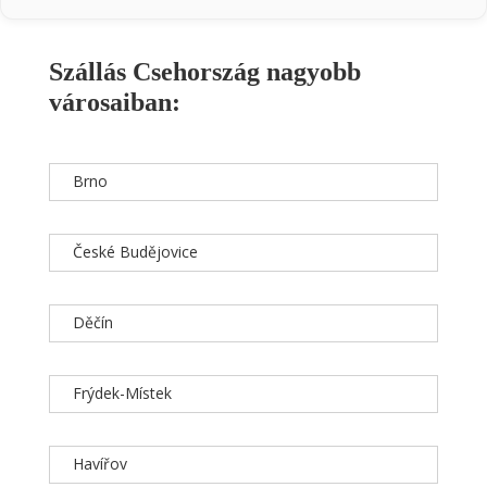
Szállás Csehország nagyobb
városaiban:
Brno
České Budějovice
Děčín
Frýdek-Místek
Havířov