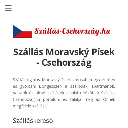
☰
Főoldal
Szállások
-
Szállásinfo.eu
Szállás Moravský Písek
Repülőjegy
- Csehország
pénzvisszatérítéssel
Autóbérlés
Szállásfoglalás Moravský Písek városában egyszerűen
-
és gyorsan! Böngésszen a szállodák, apartmanok,
Discover
panziók és olcsó szállások kínálata között a Szállás-
Cars
Csehország.hu portálon, és találja meg az Önnek
Transzfer
megfelelő szállást.
-
Szálláskereső
Kiwi
Taxi