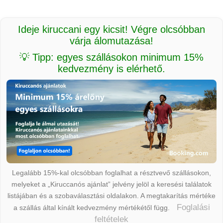
Ideje kiruccani egy kicsit! Végre olcsóbban
várja álomutazása!
💡 Tipp: egyes szállásokon minimum 15%
kedvezmény is elérhető.
Legalább 15%-kal olcsóbban foglalhat a résztvevő szállásokon,
melyeket a „Kiruccanós ajánlat” jelvény jelöl a keresési találatok
listájában és a szobaválasztási oldalakon. A megtakarítás mértéke
Foglalási
a szállás által kínált kedvezmény mértékétől függ.
feltételek